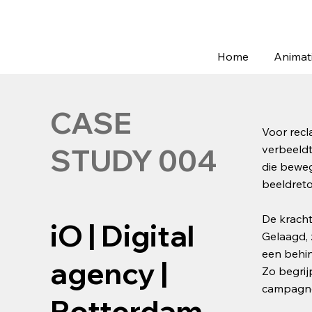
Home
Animat
CASE
Voor recl
verbeeldt
STUDY 004
die beweg
beeldret
De kracht
iO | Digital
Gelaagd, 
een behin
agency |
Zo begrij
campagne
Rotterdam