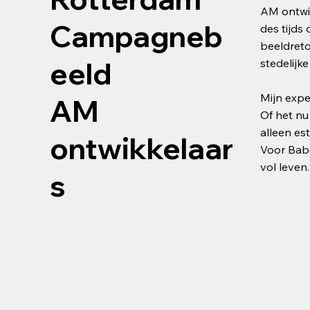
AM ontwik
Campagneb
des tijds
beeldreto
eeld
stedelijk
Mijn expe
AM
Of het nu
alleen es
ontwikkelaar
Voor Babe
vol leven.
s