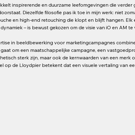
kelt inspirerende en duurzame leefomgevingen die verder ga
 doorstaat. Diezelfde filosofie pas ik toe in mijn werk: niet 
uche en high‑end retouching die klopt en blijft hangen. Elk 
e dynamiek – is bewust gekozen om de visie van iO en AM te 
rtise in beeldbewerking voor marketingcampagnes combineert
 gaat om een maatschappelijke campagne, een vastgoedproje
thetisch sterk zijn, maar ook de kernwaarden van een merk 
l op de Lloydpier betekent dat een visuele vertaling van 