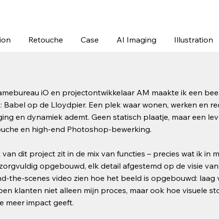
ion
Retouche
Case
AI Imaging
Illustration
amebureau iO en projectontwikkelaar AM maakte ik een bee
: Babel op de Lloydpier. Een plek waar wonen, werken en rec
ing en dynamiek ademt. Geen statisch plaatje, maar een le
ouche en high‑end Photoshop‑bewerking.
 van dit project zit in de mix van functies – precies wat ik i
zorgvuldig opgebouwd, elk detail afgestemd op de visie van
d‑the‑scenes video zien hoe het beeld is opgebouwd: laag voo
pen klanten niet alleen mijn proces, maar ook hoe visuele st
 meer impact geeft.